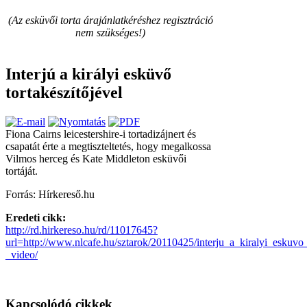
(Az esküvői torta árajánlatkéréshez regisztráció
nem szükséges!)
Interjú a királyi esküvő
tortakészítőjével
Fiona Cairns leicestershire-i tortadizájnert és
csapatát érte a megtiszteltetés, hogy megalkossa
Vilmos herceg és Kate Middleton esküvői
tortáját.
Forrás: Hírkereső.hu
Eredeti cikk:
http://rd.hirkereso.hu/rd/11017645?
url=http://www.nlcafe.hu/sztarok/20110425/interju_a_kiralyi_eskuvo_
_video/
Kapcsolódó cikkek