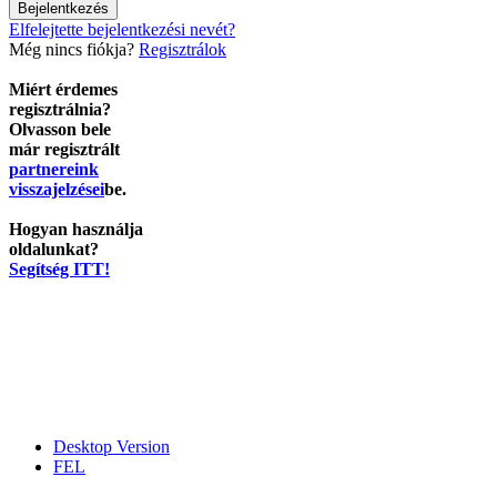
Elfelejtette bejelentkezési nevét?
Még nincs fiókja?
Regisztrálok
Miért érdemes
regisztrálnia?
Olvasson bele
már regisztrált
partnereink
visszajelzései
be.
Hogyan használja
oldalunkat?
Segítség ITT!
Desktop Version
FEL