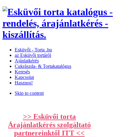
Esküvői­­ -­ Torta­ .hu
az Esküvői tortáról
Ajánlatkérés
Cukrászda- & Tortakatalógus
Keresés
Kapcsolat
Hasznos!
Skip to content
>> Esküvői torta
Árajánlatkérés szolgáltató
partnereinktől ITT <<