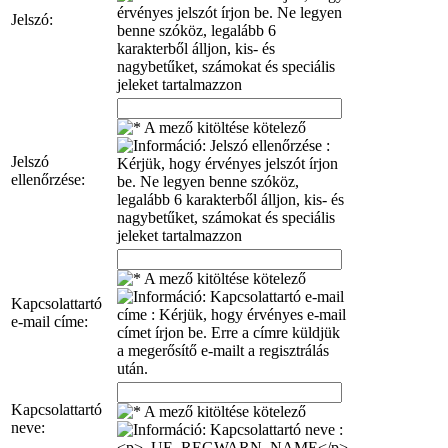
Jelszó:
Jelszó
ellenőrzése:
Kapcsolattartó
e-mail címe:
Kapcsolattartó
neve: