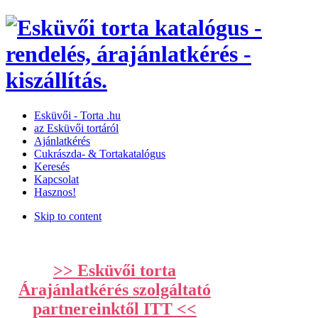
Esküvői­­ -­ Torta­ .hu
az Esküvői tortáról
Ajánlatkérés
Cukrászda- & Tortakatalógus
Keresés
Kapcsolat
Hasznos!
Skip to content
>> Esküvői torta
Árajánlatkérés szolgáltató
partnereinktől ITT <<