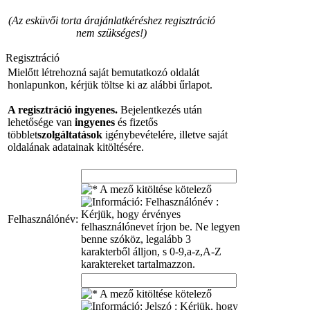
(Az esküvői torta árajánlatkéréshez regisztráció
nem szükséges!)
Regisztráció
Mielőtt létrehozná saját bemutatkozó oldalát
honlapunkon, kérjük töltse ki az alábbi űrlapot.
A regisztráció ingyenes.
Bejelentkezés után
lehetősége van
ingyenes
és fizetős
többlet
szolgáltatások
igénybevételére, illetve saját
oldalának adatainak kitöltésére.
Felhasználónév: