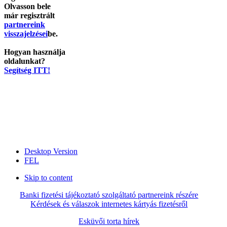
Olvasson bele
már regisztrált
partnereink
visszajelzései
be.
Hogyan használja
oldalunkat?
Segítség ITT!
Desktop Version
FEL
Skip to content
Banki fizetési tájékoztató szolgáltató partnereink részére
Kérdések és válaszok internetes kártyás fizetésről
Esküvői torta hírek