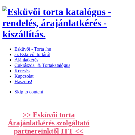
Esküvői­­ -­ Torta­ .hu
az Esküvői tortáról
Ajánlatkérés
Cukrászda- & Tortakatalógus
Keresés
Kapcsolat
Hasznos!
Skip to content
>> Esküvői torta
Árajánlatkérés szolgáltató
partnereinktől ITT <<