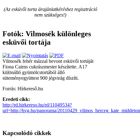
(Az esküvői torta árajánlatkéréshez regisztráció
nem szükséges!)
Fotók: Vilmosék különleges
esküvői tortája
Vilmosék fehér mázzal bevont esküvői tortáját
Fiona Cairns cukrászmester készítette. A17
különálló gyümölcstortából álló
süteményegyüttest 900 jégvirág díszíti.
Forrás: Hírkereső.hu
Eredeti cikk:
http://rd.hirkereso.hu/rd/11049534?
url=http://hvg.hu/panorama/20110429_vilmos_herceg_kate_middeton
Kapcsolódó cikkek