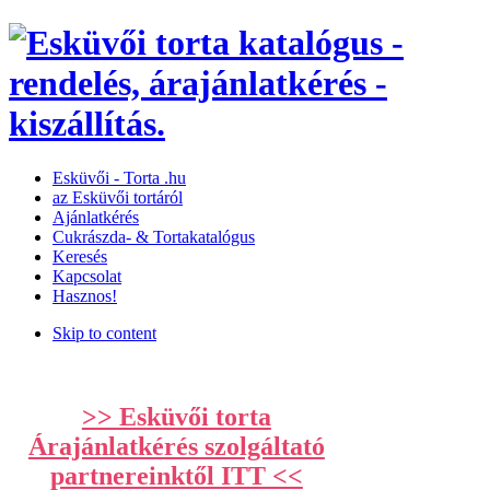
Esküvői­­ -­ Torta­ .hu
az Esküvői tortáról
Ajánlatkérés
Cukrászda- & Tortakatalógus
Keresés
Kapcsolat
Hasznos!
Skip to content
>> Esküvői torta
Árajánlatkérés szolgáltató
partnereinktől ITT <<