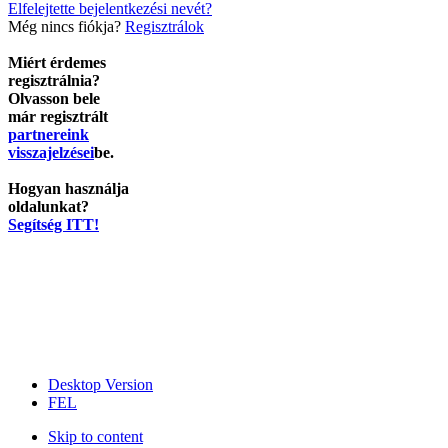
Elfelejtette bejelentkezési nevét?
Még nincs fiókja?
Regisztrálok
Miért érdemes
regisztrálnia?
Olvasson bele
már regisztrált
partnereink
visszajelzései
be.
Hogyan használja
oldalunkat?
Segítség ITT!
Desktop Version
FEL
Skip to content