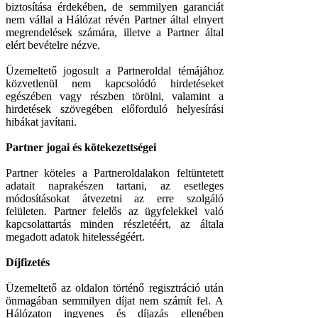
biztosítása érdekében, de semmilyen garanciát
nem vállal a Hálózat révén Partner által elnyert
megrendelések számára, illetve a Partner által
elért bevételre nézve.
Üzemeltető jogosult a Partneroldal témájához
közvetlenül nem kapcsolódó hirdetéseket
egészében vagy részben törölni, valamint a
hirdetések szövegében előforduló helyesírási
hibákat javítani.
Partner jogai és kötekezettségei
Partner köteles a Partneroldalakon feltüntetett
adatait naprakészen tartani, az esetleges
módosításokat átvezetni az erre szolgáló
felületen. Partner felelős az ügyfelekkel való
kapcsolattartás minden részletéért, az általa
megadott adatok hitelességéért.
Díjfizetés
Üzemeltető az oldalon történő regisztráció után
önmagában semmilyen díjat nem számít fel. A
Hálózaton ingyenes és díjazás ellenében