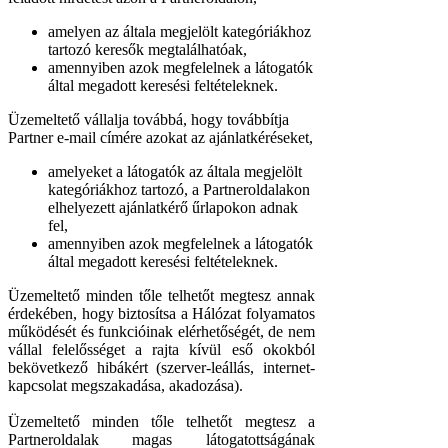
amelyen az általa megjelölt kategóriákhoz
tartozó keresők megtalálhatóak,
amennyiben azok megfelelnek a látogatók
által megadott keresési feltételeknek.
Üzemeltető vállalja továbbá, hogy továbbítja
Partner e-mail címére azokat az ajánlatkéréseket,
amelyeket a látogatók az általa megjelölt
kategóriákhoz tartozó, a Partneroldalakon
elhelyezett ajánlatkérő űrlapokon adnak
fel,
amennyiben azok megfelelnek a látogatók
által megadott keresési feltételeknek.
Üzemeltető minden tőle telhetőt megtesz annak
érdekében, hogy biztosítsa a Hálózat folyamatos
működését és funkcióinak elérhetőségét, de nem
vállal felelősséget a rajta kívül eső okokból
bekövetkező hibákért (szerver-leállás, internet-
kapcsolat megszakadása, akadozása).
Üzemeltető minden tőle telhetőt megtesz a
Partneroldalak magas látogatottságának