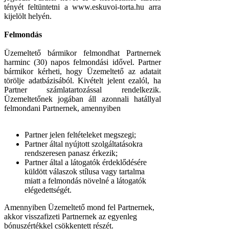
tényét feltüntetni a www.eskuvoi-torta.hu arra
kijelölt helyén.
Felmondás
Üzemeltető bármikor felmondhat Partnernek
harminc (30) napos felmondási idővel. Partner
bármikor kérheti, hogy Üzemeltető az adatait
törölje adatbázisából. Kivételt jelent ezalól, ha
Partner számlatartozással rendelkezik.
Üzemeltetőnek jogában áll azonnali hatállyal
felmondani Partnernek, amennyiben
Partner jelen feltételeket megszegi;
Partner által nyújtott szolgáltatásokra
rendszeresen panasz érkezik;
Partner által a látogatók érdeklődésére
küldött válaszok stílusa vagy tartalma
miatt a felmondás növelné a látogatók
elégedettségét.
Amennyiben Üzemeltető mond fel Partnernek,
akkor visszafizeti Partnernek az egyenleg
bónuszértékkel csökkentett részét.