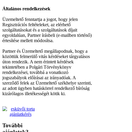
Általános rendelkezések
Üzemeltető fenntartja a jogot, hogy jelen
Regisztrációs feltételeket, az elérhető
szolgáltatásokat és a szolgáltatások díjait
egyoldalúan, Partner írásbeli (e-mailben történő)
értesítése mellett módosítsa.
Partner és Üzemeltető megállapodnak, hogy a
közöttük felmerülő vitás kérdéseket tárgyalásos
úton rendezik. A nem érintett kérdések
tekintetében a Polgári Törvénykönyv
rendelkezései, továbbá a vonatkozó
jogszabályok előírásai az irányadóak. A
szerződő felek az Üzemeltető székhelye szerinti,
az adott ügyben hatáskörrel rendelkező bíróság
kizárólagos illetékességét kötik ki.
További
ajánlatok?