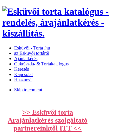
Esküvői­­ -­ Torta­ .hu
az Esküvői tortáról
Ajánlatkérés
Cukrászda- & Tortakatalógus
Keresés
Kapcsolat
Hasznos!
Skip to content
>> Esküvői torta
Árajánlatkérés szolgáltató
partnereinktől ITT <<