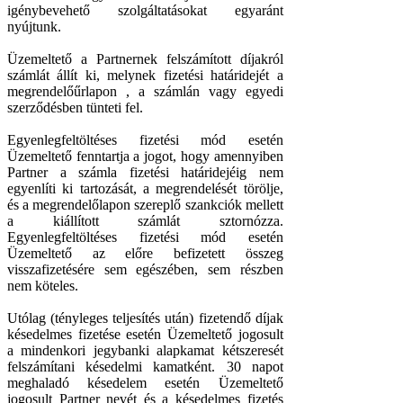
igénybevehető szolgáltatásokat egyaránt
nyújtunk.
Üzemeltető a Partnernek felszámított díjakról
számlát állít ki, melynek fizetési határidejét a
megrendelőűrlapon , a számlán vagy egyedi
szerződésben tünteti fel.
Egyenlegfeltöltéses fizetési mód esetén
Üzemeltető fenntartja a jogot, hogy amennyiben
Partner a számla fizetési határidejéig nem
egyenlíti ki tartozását, a megrendelését törölje,
és a megrendelőlapon szereplő szankciók mellett
a kiállított számlát sztornózza.
Egyenlegfeltöltéses fizetési mód esetén
Üzemeltető az előre befizetett összeg
visszafizetésére sem egészében, sem részben
nem köteles.
Utólag (tényleges teljesítés után) fizetendő díjak
késedelmes fizetése esetén Üzemeltető jogosult
a mindenkori jegybanki alapkamat kétszeresét
felszámítani késedelmi kamatként. 30 napot
meghaladó késedelem esetén Üzemeltető
jogosult Partner nevét és a késedelmes fizetés