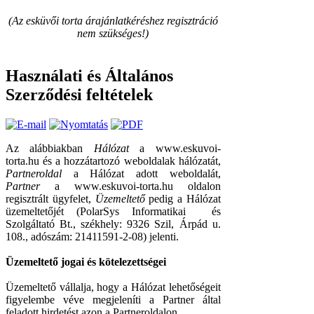
(Az esküvői torta árajánlatkéréshez regisztráció
nem szükséges!)
Használati és Általános
Szerződési feltételek
Az alábbiakban
Hálózat
a www.eskuvoi-
torta.hu és a hozzátartozó weboldalak hálózatát,
Partneroldal
a Hálózat adott weboldalát,
Partner
a www.eskuvoi-torta.hu oldalon
regisztrált ügyfelet,
Üzemeltető
pedig a Hálózat
üzemeltetőjét (PolarSys Informatikai és
Szolgáltató Bt., székhely: 9326 Szil, Árpád u.
108., adószám: 21411591-2-08) jelenti.
Üzemeltető jogai és kötelezettségei
Üzemeltető vállalja, hogy a Hálózat lehetőségeit
figyelembe véve megjeleníti a Partner által
feladott hirdetést azon a Partneroldalon,