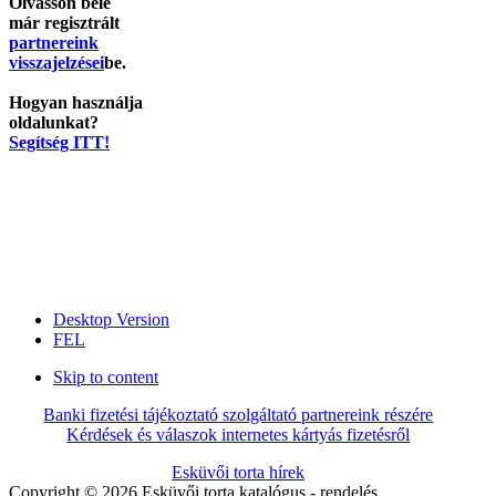
Olvasson bele
már regisztrált
partnereink
visszajelzései
be.
Hogyan használja
oldalunkat?
Segítség ITT!
Desktop Version
FEL
Skip to content
Banki fizetési tájékoztató szolgáltató partnereink részére
Kérdések és válaszok internetes kártyás fizetésről
Esküvői torta hírek
Copyright © 2026 Esküvői torta katalógus - rendelés,