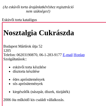
(Az esküvői torta árajánlatkéréshez regisztráció
nem szükséges!)
Esküvői torta katalógus
Nosztalgia Cukrászda
Budapest
Mártírok útja 52
1205
Telefon:
06203190870, 06-1-283-9177
E-mail
Honlap
Szolgáltatások::
esküvői torta készítése
dísztorta készítése
édes aprósütemények
sós aprósütemények
kiegészítők (nászpár, díszek, tüzijáték)
2006 óta működő kis családi vállalkozás.