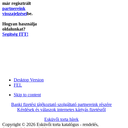
már regisztrált
partnereink
visszajelzései
be.
Hogyan használja
oldalunkat?
Segítség ITT!
Desktop Version
FEL
Skip to content
Banki fizetési tájékoztató szolgáltató partnereink részére
Kérdések és válaszok internetes kártyás fizetésről
Esküvői torta hírek
Copyright © 2026 Esküvői torta katalógus - rendelés,