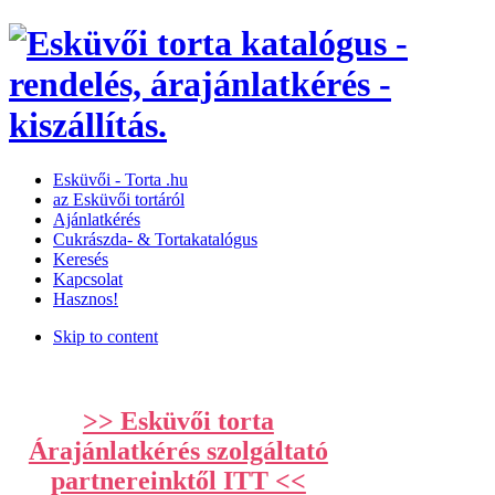
Esküvői­­ -­ Torta­ .hu
az Esküvői tortáról
Ajánlatkérés
Cukrászda- & Tortakatalógus
Keresés
Kapcsolat
Hasznos!
Skip to content
>> Esküvői torta
Árajánlatkérés szolgáltató
partnereinktől ITT <<